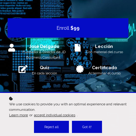
Enroll
$99
José Delgado
Lección
Fundador & Director de JD
Con material del curso
Business Consultant
Quiz
Certificado
En cada lección
Al terminar el curso
We use cookies to provide you with an optimal experience and relevant
communication.
Learn more
or
accept individual cookies
.
Reject all
Got it!